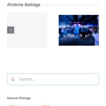
Ähnliche Beiträge
ng
Vorverkaufsstart
Suche
nach:
Neueste Beiträge