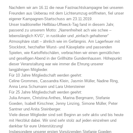
Nachdem wir am 16.11 die neue Fastnachtskampagne bei unseren
Freunden aus Ueberau mit dem Lichterumzug eröffneten, fiel unser
eigener Kampagnen-Startschuss am 23.11.2019.
Unser traditioneller Hellblau-Uffweck-Tag fand in diesem Jahr,
passend zu unserem Motto: „Narrenfreiheit ach wie schee –
lebenslänglich KVG“, in rustikaler und „einfach gehaltener“
Atmosphäre statt – ähnlich wie im Gefängnis. Am Lagerfeuer mit
Stockbrot, herzhafter Wurst- und Käseplatte und passenden
Spielen, wie Kartoffelschälen, verbrachten wir einen gemütlichen
und geselligen Abend in der Grillhütte Gundernhausen. Höhepunkt
dieser Veranstaltung war wie immer die Ehrung unserer
langjährigen Mitglieder.
Für 10 Jahre Mitgliedschaft werden geehrt:
Celine Grommes, Cassandra Klein, Jasmin Müller, Nadine Ring,
Anna Lena Schumann und Lara Untersteiner
Für 25 Jahre Mitgliedschaft werden geehrt:
Julia Amann, Christina Anthes, Marina Bergmann, Stefanie
Goeden, Isabell Kirschner, Jenny Linzing, Simone Müller, Peter
Santner und Anita Steinberger.
Viele dieser Mitglieder sind seit Beginn an sehr aktiv und bis heute
mit Herzblut dabei. Wir sind sehr stolz auf jeden einzelnen und
dankbar für eure Unterstützung!
Insbesondere unserer ersten Vorsitzenden Stefanie Goeden