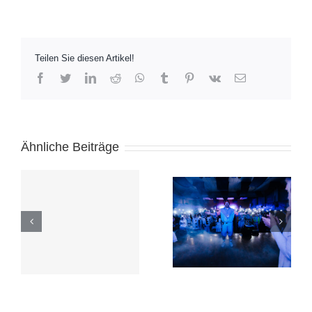
Teilen Sie diesen Artikel!
Facebook
Twitter
LinkedIn
Reddit
Whatsapp
Tumblr
Pinterest
Vk
Email
Ähnliche Beiträge
ng
Kerbumzug 2025