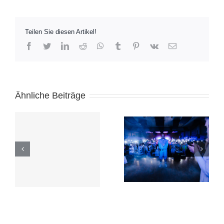
Teilen Sie diesen Artikel!
Facebook
Twitter
LinkedIn
Reddit
Whatsapp
Tumblr
Pinterest
Vk
Email
Ähnliche Beiträge
ng
Vorverkaufsstart